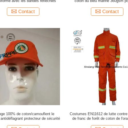
iforme avec les bandes réfléchies
coton du bleu marine 360gsm p
industries du gaz d'huile
Contact
Contact
nge 100% de coton/camouflent le
Costumes EN11612 de lutte contre 
antidéflagrant protecteur de sécurité
de franc de forêt de coton de l'or