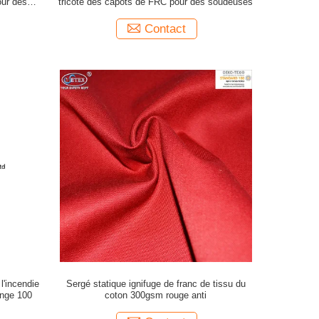
our des
tricoté des capots de FRC pour des soudeuses
Contact
l'incendie
Sergé statique ignifuge de franc de tissu du
ange 100
coton 300gsm rouge anti