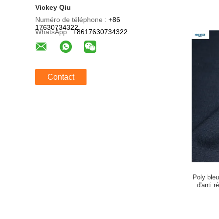
Vickey Qiu
Numéro de téléphone :
+86
17630734322
WhatsApp :
+8617630734322
Contact
Poly bleu
d'anti 