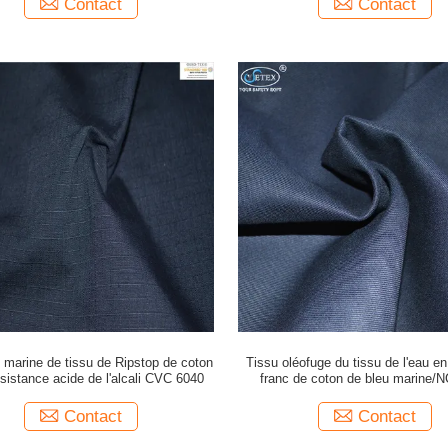
Contact
Contact
 marine de tissu de Ripstop de coton
Tissu oléofuge du tissu de l'eau e
résistance acide de l'alcali CVC 6040
franc de coton de bleu marine/N
Contact
Contact