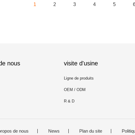
1
2
3
4
5
 de nous
visite d'usine
Ligne de produits
OEM / ODM
R & D
propos de nous
News
Plan du site
Politiq