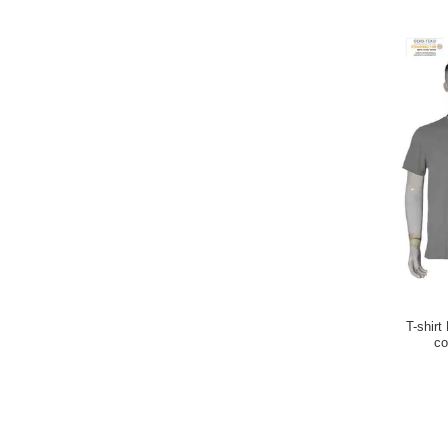
T-shirt
co