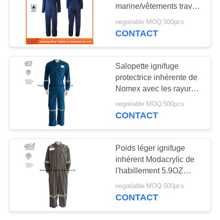
SITE
marine/vêtements travail
ignifuges permanents
negotiable MOQ:500pcs
d'Aramid avec l'équilibre
CONTACT
19
PRIVACY
réfléchissant
Pantalon résistant
POLICY
Salopette ignifuge
au feu
protectrice inhérente de
Nomex avec les rayures
réfléchissantes
negotiable MOQ:500pcs
CONTACT
40
Poids léger ignifuge
inhérent Modacrylic de
costume ignifuge
l'habillement 5.9OZ
d'ARC d'Aramid
negotiable MOQ:500pcs
CONTACT