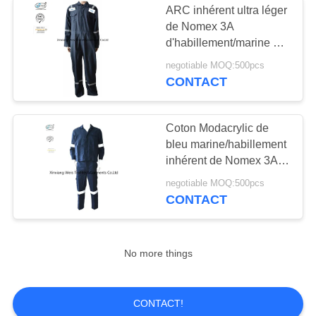
ARC inhérent ultra léger
Franc inhérent de
de Nomex 3A
d'habillement/marine de
tissu
franc a isolé des
negotiable MOQ:500pcs
combinaisons
CONTACT
Coton Modacrylic de
bleu marine/habillement
23
inhérent de Nomex 3A
franc
negotiable MOQ:500pcs
Tissu oléofuge
CONTACT
No more things
15
CONTACT!