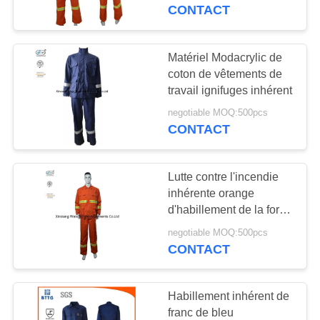
sauvage uniforme
CONTACT
CONTRÔLE
DE
Matériel Modacrylic de
17
QUALITÉ
coton de vêtements de
Combinaisons
travail ignifuges inhérent
réfléchies de franc
negotiable MOQ:500pcs
CONTACTEZ-
CONTACT
NOUS
Lutte contre l'incendie
DEMANDEZ
inhérente orange
UNE
d'habillement de la forêt
18
200g franc d'Aramid
CITATION
negotiable MOQ:500pcs
NFPA 2112
CONTACT
Veste ignifuge
PLAN
Habillement inhérent de
DU
franc de bleu