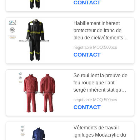
CONTACT
17
Franc inhérent
Habillement inhérent
protecteur de franc de
d'habillement
bleu de ciel/vêtements
travail ignifuges de
negotiable MOQ:500pcs
Nomex
CONTACT
Se rouillent la preuve de
56
feu rouge que l'anti
sergé inhérent statique
tissu ignifuge
de vêtements de travail
negotiable MOQ:500pcs
de franc a tissé
CONTACT
EN14116
Vêtements de travail
ignifuges Modacrylic du