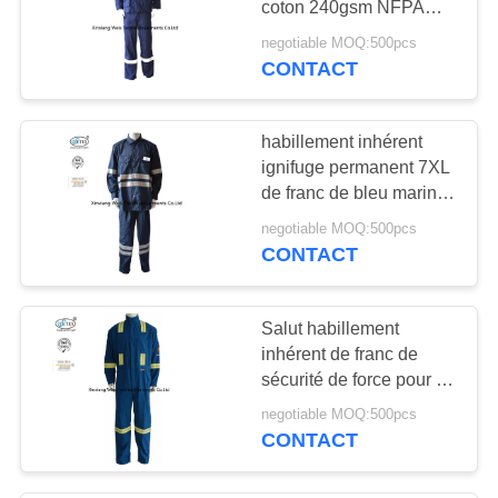
coton 240gsm NFPA
14
70E
negotiable MOQ:500pcs
Haut tissu de
CONTACT
visibilité
habillement inhérent
ignifuge permanent 7XL
de franc de bleu marine
180gsm
negotiable MOQ:500pcs
CONTACT
35
anti statique tissu
Salut habillement
inhérent de franc de
sécurité de force pour le
monteur de lignes de
negotiable MOQ:500pcs
femmes avec la bande
CONTACT
réfléchissante
24