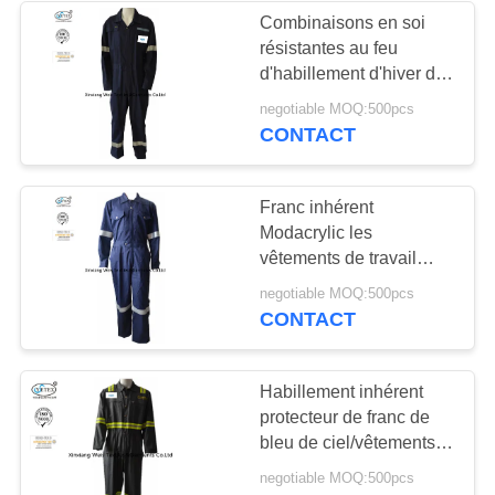
Combinaisons en soi
résistantes au feu
13
d'habillement d'hiver de
Bavoir de franc de
Nomex 3A légères
negotiable MOQ:500pcs
CONTACT
façon générale
Franc inhérent
Modacrylic les
vêtements de travail
ignifuges des femmes
18
negotiable MOQ:500pcs
d'habillement/d'hommes
CONTACT
Chemises ignifuges
Habillement inhérent
protecteur de franc de
bleu de ciel/vêtements
travail ignifuges de
negotiable MOQ:500pcs
Nomex