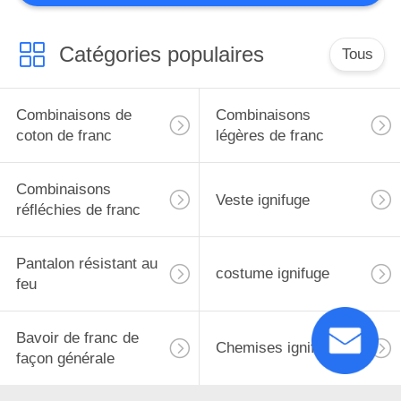
Tissu instantané
d'arc
Catégories populaires
Tous
Combinaisons de
Combinaisons
coton de franc
légères de franc
18
Combinaisons
Veste ignifuge
Accessoires
réfléchies de franc
ignifuges
Pantalon résistant au
costume ignifuge
feu
Bavoir de franc de
Chemises ignifuges
façon générale
10