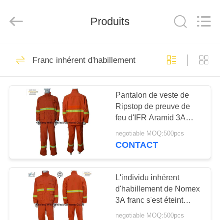
2025
Xinxiang
Weis
Produits
Textiles&Garments
Co.Ltd.
All
Rights
Reserved.
MAISON
23
Franc inhérent d'habillement
Combinaisons de
PRODUITS
coton de franc
Pantalon de veste de
Ripstop de preuve de
AU
feu d'IFR Aramid 3A
SUJET
avec les bandes
negotiable MOQ:500pcs
respectives
DE
CONTACT
16
NOUS
Combinaisons
L'individu inhérent
d'habillement de Nomex
VISITE
légères de franc
3A franc s'est éteint
D'USINE
Forest Application
negotiable MOQ:500pcs