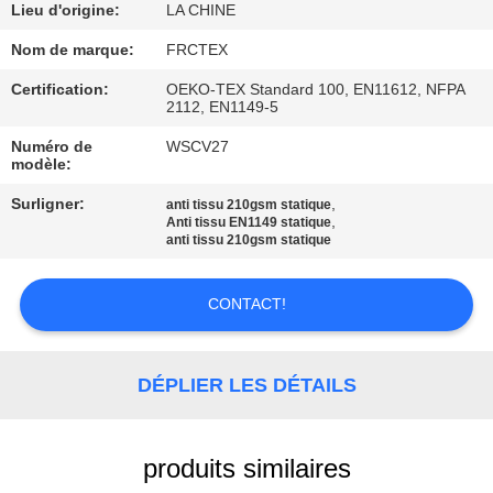
Lieu d'origine:
LA CHINE
CONTRÔLE
Nom de marque:
FRCTEX
DE
Certification:
OEKO-TEX Standard 100, EN11612, NFPA
2112, EN1149-5
QUALITÉ
Numéro de
WSCV27
modèle:
CONTACTEZ-
Surligner:
,
anti tissu 210gsm statique
NOUS
,
Anti tissu EN1149 statique
anti tissu 210gsm statique
DEMANDEZ
CONTACT!
UNE
CITATION
DÉPLIER LES DÉTAILS
PLAN
DU
produits similaires