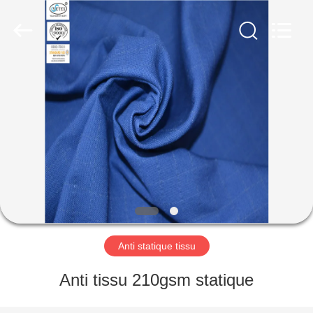
2025
Xinxiang
Weis
Textiles&Garments
Co.Ltd.
All
Rights
Reserved.
MAISON
PRODUITS
AU
SUJET
DE
NOUS
Anti statique tissu
VISITE
Anti tissu 210gsm statique
D'USINE