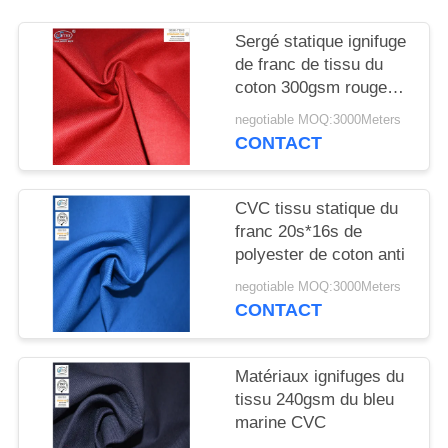
SITE
Sergé statique ignifuge
de franc de tissu du
PRIVACY
coton 300gsm rouge
POLICY
anti
negotiable MOQ:3000Meters
CONTACT
CVC tissu statique du
franc 20s*16s de
polyester de coton anti
negotiable MOQ:3000Meters
CONTACT
Matériaux ignifuges du
tissu 240gsm du bleu
marine CVC