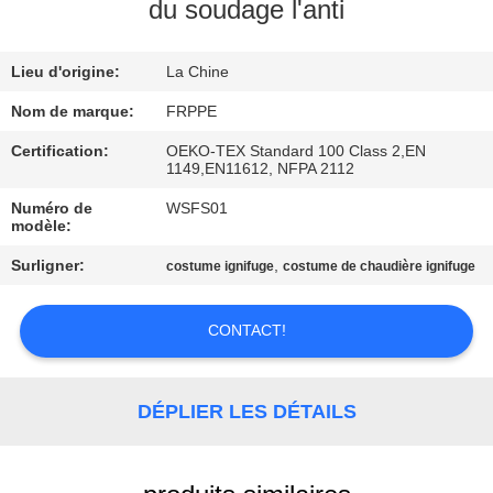
du soudage l'anti
CONTRÔLE
Lieu d'origine:
La Chine
DE
QUALITÉ
Nom de marque:
FRPPE
Certification:
OEKO-TEX Standard 100 Class 2,EN
1149,EN11612, NFPA 2112
CONTACTEZ-
Numéro de
WSFS01
NOUS
modèle:
Surligner:
,
costume ignifuge
costume de chaudière ignifuge
DEMANDEZ
UNE
CONTACT!
CITATION
DÉPLIER LES DÉTAILS
PLAN
DU