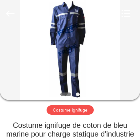
2025
Xinxiang
Weis
Textiles&Garments
Co.Ltd.
All
Rights
Reserved.
MAISON
PRODUITS
AU
SUJET
DE
NOUS
Costume ignifuge
VISITE
Costume ignifuge de coton de bleu
D'USINE
marine pour charge statique d'industrie