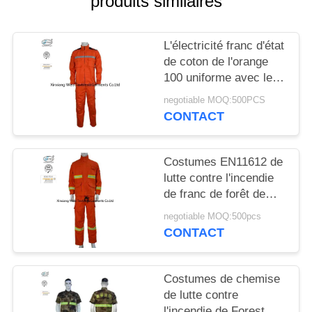
produits similaires
SITE
L'électricité franc d'état
PRIVACY
de coton de l'orange
POLICY
100 uniforme avec les
bandes réfléchies
negotiable MOQ:500PCS
CONTACT
Costumes EN11612 de
lutte contre l'incendie
de franc de forêt de
coton de l'orange 100
negotiable MOQ:500pcs
CONTACT
Costumes de chemise
de lutte contre
l'incendie de Forest