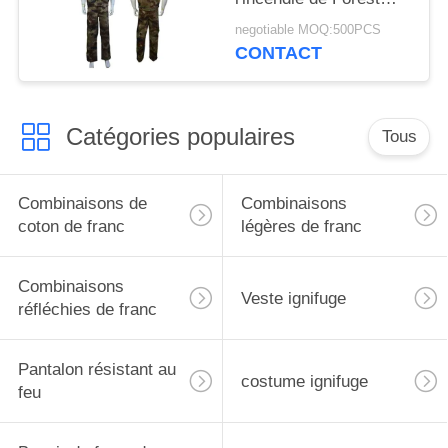
Camouflage 450gsm
negotiable MOQ:500PCS
franc avec le logo
CONTACT
brodé
Catégories populaires
Tous
Combinaisons de
Combinaisons
coton de franc
légères de franc
Combinaisons
Veste ignifuge
réfléchies de franc
Pantalon résistant au
costume ignifuge
feu