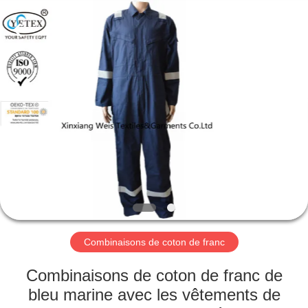
2026
Xinxiang
Weis
Textiles&Garments
Co.Ltd.
All
Rights
Reserved.
MAISON
PRODUITS
AU
SUJET
DE
NOUS
Combinaisons de coton de franc
VISITE
Combinaisons de coton de franc de
D'USINE
bleu marine avec les vêtements de