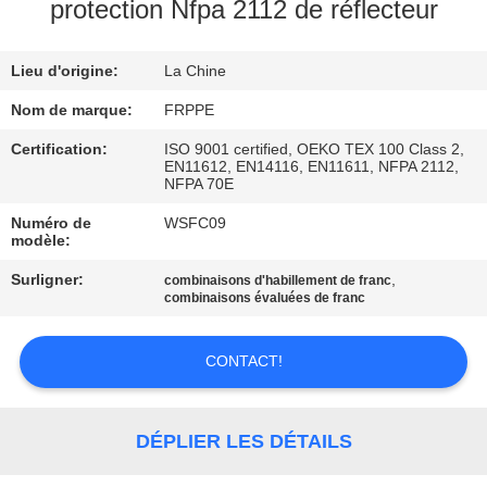
protection Nfpa 2112 de réflecteur
CONTRÔLE
Lieu d'origine:
La Chine
DE
QUALITÉ
Nom de marque:
FRPPE
Certification:
ISO 9001 certified, OEKO TEX 100 Class 2,
EN11612, EN14116, EN11611, NFPA 2112,
CONTACTEZ-
NFPA 70E
NOUS
Numéro de
WSFC09
modèle:
Surligner:
,
DEMANDEZ
combinaisons d'habillement de franc
combinaisons évaluées de franc
UNE
CITATION
CONTACT!
PLAN
DÉPLIER LES DÉTAILS
DU