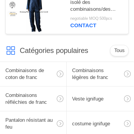
isolé des
combinaisons/des
vêtements de travail
negotiable MOQ:500pcs
ignifuges femme
CONTACT
d'homme
Catégories populaires
Tous
Combinaisons de
Combinaisons
coton de franc
légères de franc
Combinaisons
Veste ignifuge
réfléchies de franc
Pantalon résistant au
costume ignifuge
feu