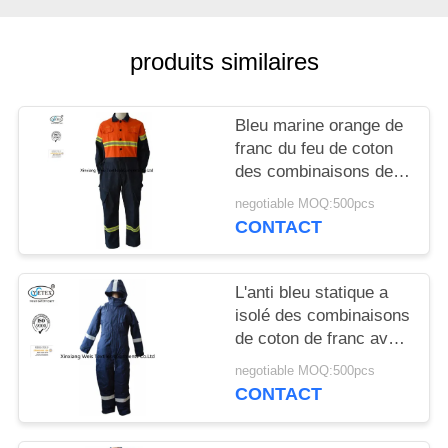
SITE
produits similaires
PRIVACY
POLICY
Bleu marine orange de
franc du feu de coton
des combinaisons deux
de ton de denim évalué
negotiable MOQ:500pcs
de coton
CONTACT
L'anti bleu statique a
isolé des combinaisons
de coton de franc avec
l'hiver 300gsm de
negotiable MOQ:500pcs
capot
CONTACT