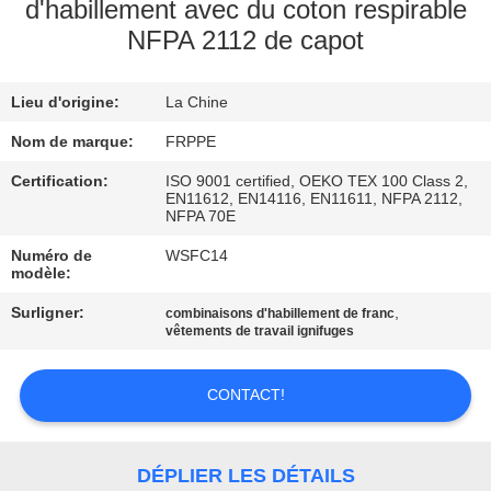
d'habillement avec du coton respirable
NFPA 2112 de capot
CONTRÔLE
DE
Lieu d'origine:
La Chine
QUALITÉ
Nom de marque:
FRPPE
CONTACTEZ-
Certification:
ISO 9001 certified, OEKO TEX 100 Class 2,
EN11612, EN14116, EN11611, NFPA 2112,
NOUS
NFPA 70E
Numéro de
WSFC14
modèle:
DEMANDEZ
Surligner:
,
combinaisons d'habillement de franc
UNE
vêtements de travail ignifuges
CITATION
CONTACT!
PLAN
DU
DÉPLIER LES DÉTAILS