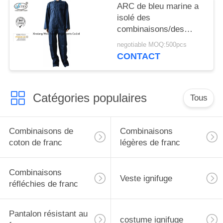
ARC de bleu marine a
isolé des
combinaisons/des
vêtements de travail
negotiable MOQ:500pcs
ignifuges femme
CONTACT
d'homme
Catégories populaires
Tous
Combinaisons de
Combinaisons
coton de franc
légères de franc
Combinaisons
Veste ignifuge
réfléchies de franc
Pantalon résistant au
costume ignifuge