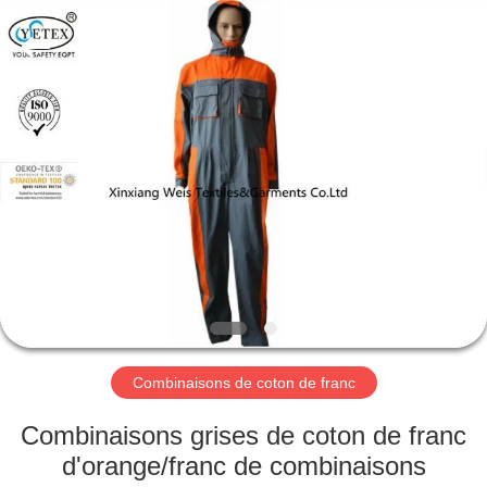
2025
Xinxiang
Weis
Textiles&Garments
Co.Ltd.
All
Rights
Reserved.
MAISON
PRODUITS
AU
SUJET
DE
NOUS
Combinaisons de coton de franc
VISITE
Combinaisons grises de coton de franc
D'USINE
d'orange/franc de combinaisons