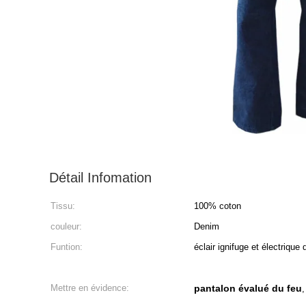
Détail Infomation
Tissu:
100% coton
couleur:
Denim
Funtion:
éclair ignifuge et électrique 
Mettre en évidence:
pantalon évalué du feu