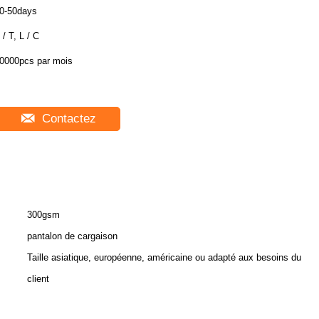
0-50days
 / T, L / C
0000pcs par mois
Contactez
300gsm
pantalon de cargaison
Taille asiatique, européenne, américaine ou adapté aux besoins du
client