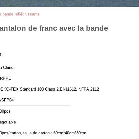
la bande réfléchissante
pantalon de franc avec la bande
e
a Chine
FRPPE
EKO-TEX Standard 100 Class 2,EN11612, NFPA 2112
WSFP04
00pcs
egotiable
0pcs/carton, taille de carton : 60cm*40cm*30cm