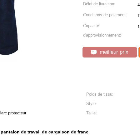
Délai de livraison:
4
Conditions de paiement:
T
Capacité
1
d'approvisionnement:
meilleur prix
Poids de tissu:
Style:
d'arc protecteur
Taille:
pantalon de travail de cargaison de franc
,