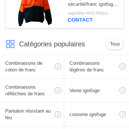
sécurité/franc ignifuge
de chemises long de
negotiable MOQ:500pcs
douille
CONTACT
Catégories populaires
Tous
Combinaisons de
Combinaisons
coton de franc
légères de franc
Combinaisons
Veste ignifuge
réfléchies de franc
Pantalon résistant au
costume ignifuge
feu