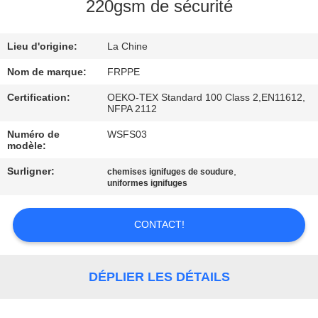
220gsm de sécurité
CONTRÔLE
Lieu d'origine:
La Chine
DE
QUALITÉ
Nom de marque:
FRPPE
Certification:
OEKO-TEX Standard 100 Class 2,EN11612,
NFPA 2112
CONTACTEZ-
Numéro de
WSFS03
NOUS
modèle:
Surligner:
,
chemises ignifuges de soudure
DEMANDEZ
uniformes ignifuges
UNE
CONTACT!
CITATION
PLAN
DÉPLIER LES DÉTAILS
DU