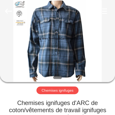
2025
Xinxiang
Weis
Textiles&Garments
Co.Ltd.
All
Rights
Reserved.
MAISON
PRODUITS
AU
SUJET
DE
NOUS
Chemises ignifuges
VISITE
Chemises ignifuges d'ARC de
D'USINE
coton/vêtements de travail ignifuges