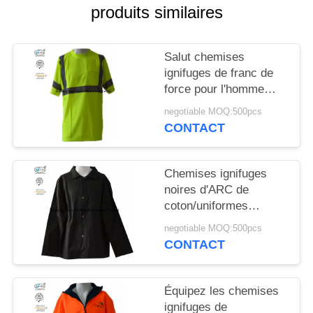
SITE
produits similaires
PRIVACY
Salut chemises
POLICY
ignifuges de franc de
force pour l'homme
avec le réflecteur
negotiable MOQ:500pcs
220gsm protecteur
CONTACT
Chemises ignifuges
noires d'ARC de
coton/uniformes
ignifuges 260gsm
negotiable MOQ:500pcs
CONTACT
Équipez les chemises
ignifuges de