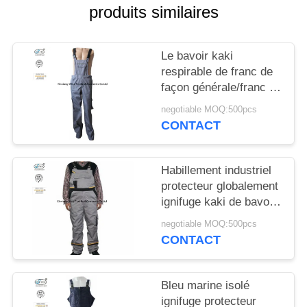
SITE
produits similaires
PRIVACY
Le bavoir kaki
POLICY
respirable de franc de
façon générale/franc a
évalué l'éclair de
negotiable MOQ:500pcs
sécurité de façon
CONTACT
générale de bavoir
protecteur
Habillement industriel
protecteur globalement
ignifuge kaki de bavoir
de franc d'hommes
negotiable MOQ:500pcs
réfléchis
CONTACT
Bleu marine isolé
ignifuge protecteur