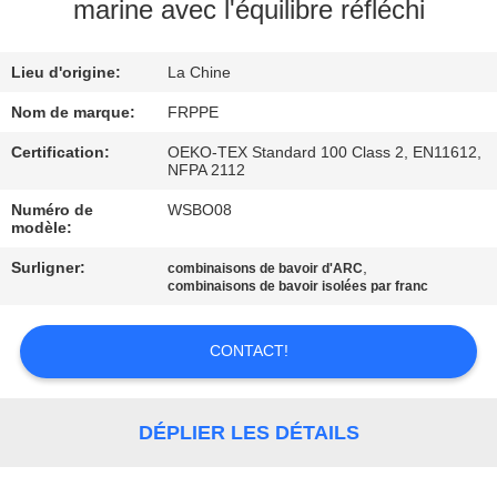
marine avec l'équilibre réfléchi
CONTRÔLE
Lieu d'origine:
La Chine
DE
QUALITÉ
Nom de marque:
FRPPE
Certification:
OEKO-TEX Standard 100 Class 2, EN11612,
NFPA 2112
CONTACTEZ-
Numéro de
WSBO08
NOUS
modèle:
Surligner:
,
combinaisons de bavoir d'ARC
DEMANDEZ
combinaisons de bavoir isolées par franc
UNE
CONTACT!
CITATION
PLAN
DÉPLIER LES DÉTAILS
DU