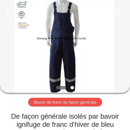
2025
Xinxiang
Weis
Textiles&Garments
Co.Ltd.
All
Rights
Reserved.
MAISON
PRODUITS
AU
SUJET
DE
NOUS
Bavoir de franc de façon générale
VISITE
De façon générale isolés par bavoir
D'USINE
ignifuge de franc d'hiver de bleu