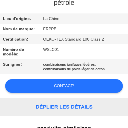
pétrole
CONTRÔLE
Lieu d'origine:
La Chine
DE
QUALITÉ
Nom de marque:
FRPPE
Certification:
OEKO-TEX Standard 100 Class 2
CONTACTEZ-
Numéro de
WSLC01
modèle:
NOUS
Surligner:
,
combinaisons ignifuges légères
combinaisons de poids léger de coton
DEMANDEZ
UNE
CONTACT!
CITATION
DÉPLIER LES DÉTAILS
PLAN
DU