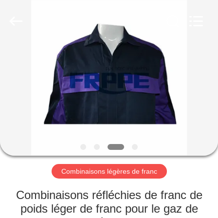
2025
Xinxiang
Weis
Textiles&Garments
Co.Ltd.
All
Rights
Reserved.
MAISON
PRODUITS
AU
SUJET
DE
NOUS
Combinaisons légères de franc
VISITE
Combinaisons réfléchies de franc de
D'USINE
poids léger de franc pour le gaz de