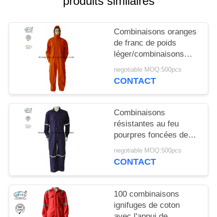
produits similaires
SITE
Combinaisons oranges
PRIVACY
de franc de poids
POLICY
léger/combinaisons
résistantes arc
negotiable MOQ:500pcs
d'instantané avec le
CONTACT
capot NFPA 2112
Combinaisons
résistantes au feu
pourpres foncées de
coton avec
negotiable MOQ:500pcs
l'habillement
CONTACT
réfléchissant de
sécurité de bande
100 combinaisons
ignifuges de coton
avec l'appui de