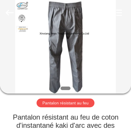
2025
Xinxiang
Weis
Textiles&Garments
Co.Ltd.
All
Rights
Reserved.
MAISON
PRODUITS
AU
SUJET
DE
NOUS
Pantalon résistant au feu
VISITE
Pantalon résistant au feu de coton
D'USINE
d'instantané kaki d'arc avec des