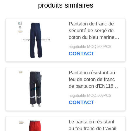
SITE
produits similaires
PRIVACY
Pantalon de franc de
POLICY
sécurité de sergé de
coton du bleu marine
360gsm pour des
negotiable MOQ:500PCS
industries du gaz
CONTACT
d'huile
Pantalon résistant au
feu de coton de franc
de pantalon d'EN11611
310gsm avec les
negotiable MOQ:500PCS
bandes réfléchies
CONTACT
Le pantalon résistant
au feu franc de travail