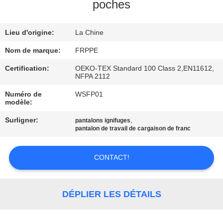
poches
CONTRÔLE
Lieu d'origine:
La Chine
DE
QUALITÉ
Nom de marque:
FRPPE
Certification:
OEKO-TEX Standard 100 Class 2,EN11612,
NFPA 2112
CONTACTEZ-
Numéro de
WSFP01
NOUS
modèle:
Surligner:
,
pantalons ignifuges
DEMANDEZ
pantalon de travail de cargaison de franc
UNE
CONTACT!
CITATION
PLAN
DÉPLIER LES DÉTAILS
DU