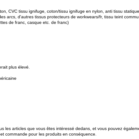
n, CVC tissu ignifuge, coton/tissu ignifuge en nylon, anti tissu statique, t
des arcs, d'autres tissus protecteurs de workwears/fr, tissu teint commu
ettes de franc, casque etc. de franc)
rait plus élevé.
éricaine
us les articles que vous êtes intéressé dedans, et vous pouvez égale
 et commande pour les produits en conséquence.