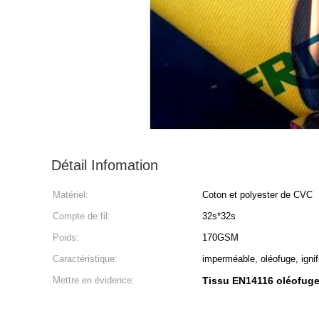
Détail Infomation
Matériel:
Coton et polyester de CVC
Compte de fil:
32s*32s
Poids:
170GSM
Caractéristique:
imperméable, oléofuge, igni
Mettre en évidence:
Tissu EN14116 oléofug