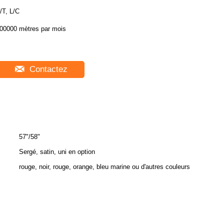
/T, L/C
00000 mètres par mois
Contactez
57"/58"
Sergé, satin, uni en option
rouge, noir, rouge, orange, bleu marine ou d'autres couleurs