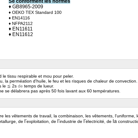
Se conforment les normes
♦ GB8965-2009
♦ OEKO TEX Standard 100
♦ EN14116
♦ NFPA2112
♦ EN11611
♦ EN11612
 le tissu respirable et mou pour peler.
u, la perméation d'huile, le feu et les risques de chaleur de convection.
 le
≦
2s
de
temps de lueur.
ne se délabrera pas après 50 fois lavant aux 60 températures.
ire
les vêtements de travail, la combinaison, les vêtements, l'uniforme, l
l'
l'
l'
la
tallurge, de
exploitation, de
industrie de
électricité, de
constructi