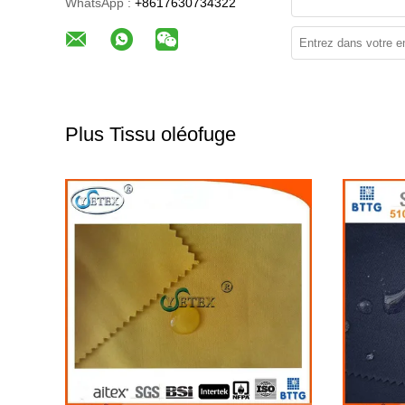
WhatsApp :
+8617630734322
Plus Tissu oléofuge