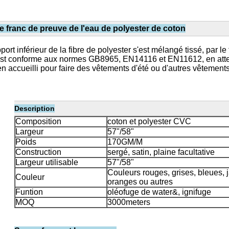
franc de preuve de l'eau de polyester de coton
port inférieur de la fibre de polyester s'est mélangé tissé, par 
qui est conforme aux normes GB8965, EN14116 et EN11612, en att
en accueilli pour faire des vêtements d'été ou d'autres vêtements
Description
Composition
coton et polyester CVC
Largeur
57"/58"
Poids
170GM/M
Construction
sergé, satin, plaine facultative
Largeur utilisable
57"/58"
Couleurs rouges, grises, bleues, 
Couleur
oranges ou autres
Funtion
oléofuge de water&, ignifuge
MOQ
3000meters