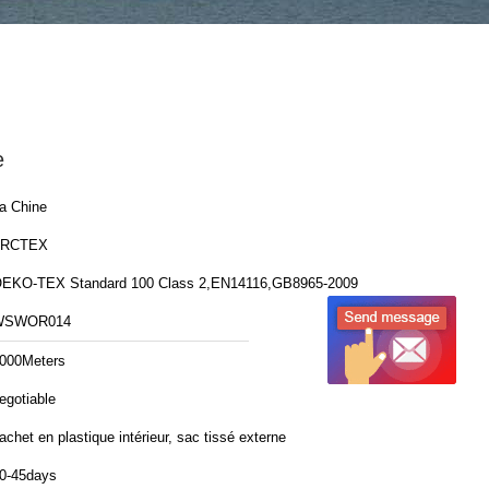
e
a Chine
FRCTEX
EKO-TEX Standard 100 Class 2,EN14116,GB8965-2009
WSWOR014
000Meters
egotiable
achet en plastique intérieur, sac tissé externe
0-45days