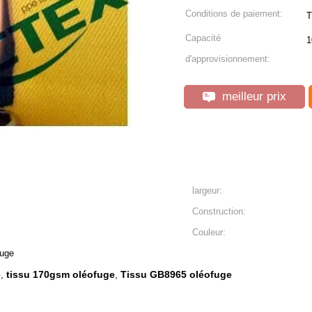
Conditions de paiement:
T
Capacité
1
d'approvisionnement:
meilleur prix
largeur:
Construction:
Couleur:
fuge
e
tissu 170gsm oléofuge
Tissu GB8965 oléofuge
,
,