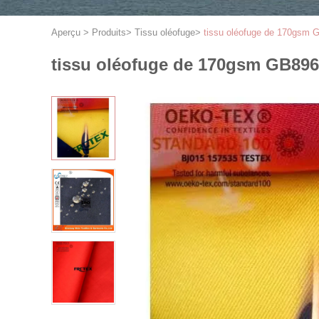
Aperçu
>
Produits
>
Tissu oléofuge
>
tissu oléofuge de 170gsm
tissu oléofuge de 170gsm GB89