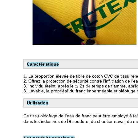
Caractéristique
1.
La proportion
élevée
de fibre de coton CVC de tissu rend
2.
Offrez
la protection de sécurité contre l'infiltration de
l'
ea
3.
Individu éteint, après le
≦
2s
de
temps de flamme, après
3. Lavable, la propriété du franc imperméable et oléofuge 
Utilisation
l'
Ce tissu oléofuge de
eau de franc peut être employé à fa
la
dans les industries de
soudure, du chantier naval, du me