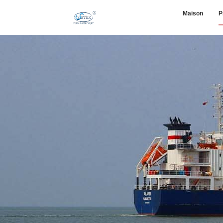
Maison
P