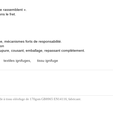
 se rassemblent ».
ns le fret.
nce, mécanismes forts de responsabilité.
ion
oupure, cousant, emballage, repassant complètement.
textiles ignifuges
,
tissu ignifuge