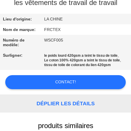
les vêtements de travail de travail
CONTRÔLE
Lieu d'origine:
LA CHINE
DE
QUALITÉ
Nom de marque:
FRCTEX
Numéro de
WSCF005
modèle:
CONTACTEZ-
Surligner:
,
le poids lourd 420gsm a teint le tissu de toile
NOUS
,
Le coton 100% 420gsm a teint le tissu de toile
tissu de toile de colorant du lien 420gsm
DEMANDEZ
CONTACT!
UNE
CITATION
DÉPLIER LES DÉTAILS
PLAN
DU
produits similaires