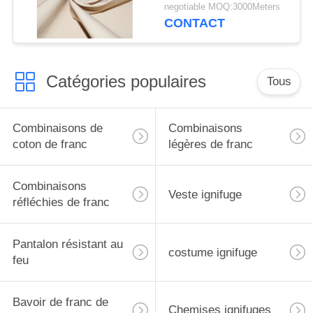
plaine du comité
negotiable MOQ:3000Meters
technique 210gsm pour
CONTACT
la tente
Catégories populaires
Tous
Combinaisons de
Combinaisons
coton de franc
légères de franc
Combinaisons
Veste ignifuge
réfléchies de franc
Pantalon résistant au
costume ignifuge
feu
Bavoir de franc de
Chemises ignifuges