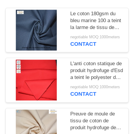
SITE
Le coton 180gsm du
bleu marine 100 a teint
PRIVACY
la larme de tissu de
POLICY
Ripstop de coton
negotiable MOQ:1000meters
résistante
CONTACT
L'anti coton statique de
produit hydrofuge d'Esd
a teint le polyester du
tissu 260gsm 6535
negotiable MOQ:1000meters
CONTACT
Preuve de moule de
tissu de coton de
produit hydrofuge de