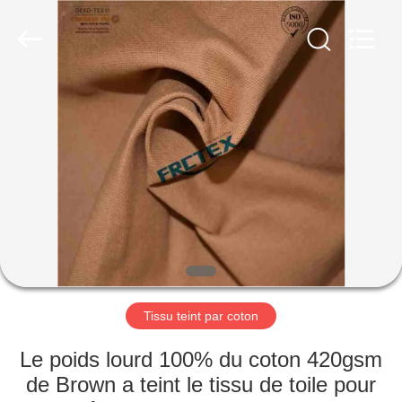
2025
Xinxiang
Weis
Textiles&Garments
Co.Ltd.
All
Rights
Reserved.
MAISON
PRODUITS
AU
SUJET
DE
NOUS
Tissu teint par coton
VISITE
Le poids lourd 100% du coton 420gsm
D'USINE
de Brown a teint le tissu de toile pour