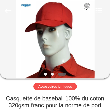
2025
Xinxiang
Weis
Textiles&Garments
Co.Ltd.
All
Rights
Reserved.
MAISON
PRODUITS
AU
SUJET
DE
NOUS
Accessoires ignifuges
VISITE
Casquette de baseball 100% du coton
D'USINE
320gsm franc pour la norme de port