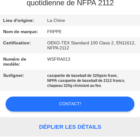
quotidienne de NFPA 2112
CONTRÔLE
Lieu d'origine:
La Chine
DE
QUALITÉ
Nom de marque:
FRPPE
Certification:
OEKO-TEX Standard 100 Class 2, EN11612,
NFPA 2112
CONTACTEZ-
Numéro de
WSFRA013
NOUS
modèle:
Surligner:
,
casquette de baseball de 320gsm franc
,
DEMANDEZ
NFPA casquette de baseball de 2112 francs
chapeau 320g résistant au feu
UNE
CITATION
CONTACT!
PLAN
DÉPLIER LES DÉTAILS
DU