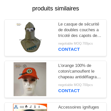
SITE
produits similaires
PRIVACY
Le casque de sécurité
POLICY
de doubles couches a
tricoté des capots de
FRC pour des
negotiable MOQ:700pcs
soudeuses
CONTACT
L'orange 100% de
coton/camouflent le
chapeau antidéflagrant
protecteur de sécurité
negotiable MOQ:700pcs
CONTACT
Accessoires ignifuges