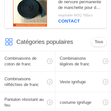
de nervure permanente
de manchette pour des
vêtements de travail de
negotiable MOQ:700pcs
franc protecteurs
CONTACT
Catégories populaires
Tous
Combinaisons de
Combinaisons
coton de franc
légères de franc
Combinaisons
Veste ignifuge
réfléchies de franc
Pantalon résistant au
costume ignifuge
feu