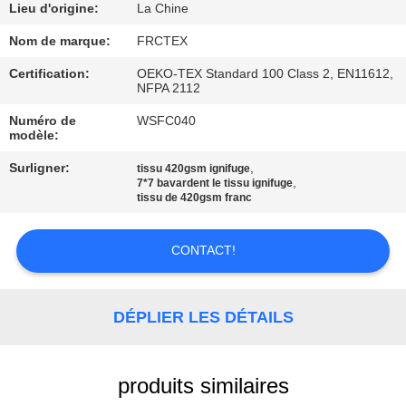
Lieu d'origine:
La Chine
CONTRÔLE
Nom de marque:
FRCTEX
DE
Certification:
OEKO-TEX Standard 100 Class 2, EN11612,
NFPA 2112
QUALITÉ
Numéro de
WSFC040
modèle:
CONTACTEZ-
Surligner:
,
tissu 420gsm ignifuge
NOUS
,
7*7 bavardent le tissu ignifuge
tissu de 420gsm franc
DEMANDEZ
CONTACT!
UNE
CITATION
DÉPLIER LES DÉTAILS
PLAN
DU
produits similaires