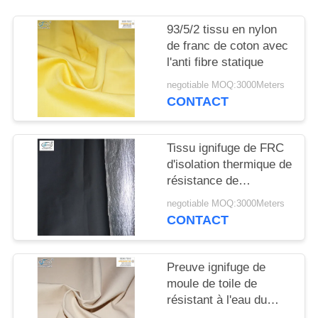
SITE
93/5/2 tissu en nylon
de franc de coton avec
PRIVACY
l'anti fibre statique
POLICY
negotiable MOQ:3000Meters
CONTACT
Tissu ignifuge de FRC
d'isolation thermique de
résistance de
rayonnement thermique
negotiable MOQ:3000Meters
avec le papier
CONTACT
d'aluminium
Preuve ignifuge de
moule de toile de
résistant à l'eau du
tissu CVC 310gsm