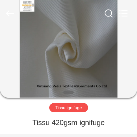
2025
Xinxiang
Weis
Textiles&Garments
Co.Ltd.
All
Rights
Reserved.
MAISON
PRODUITS
AU
SUJET
DE
NOUS
Tissu ignifuge
VISITE
Tissu 420gsm ignifuge
D'USINE