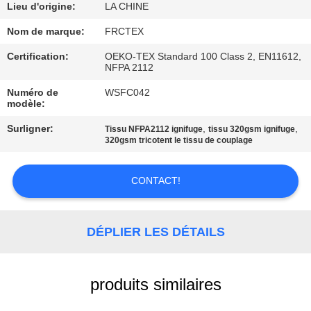
Lieu d'origine:
LA CHINE
CONTRÔLE
Nom de marque:
FRCTEX
DE
Certification:
OEKO-TEX Standard 100 Class 2, EN11612,
NFPA 2112
QUALITÉ
Numéro de
WSFC042
modèle:
CONTACTEZ-
Surligner:
,
,
Tissu NFPA2112 ignifuge
tissu 320gsm ignifuge
NOUS
320gsm tricotent le tissu de couplage
DEMANDEZ
CONTACT!
UNE
CITATION
DÉPLIER LES DÉTAILS
PLAN
produits similaires
DU