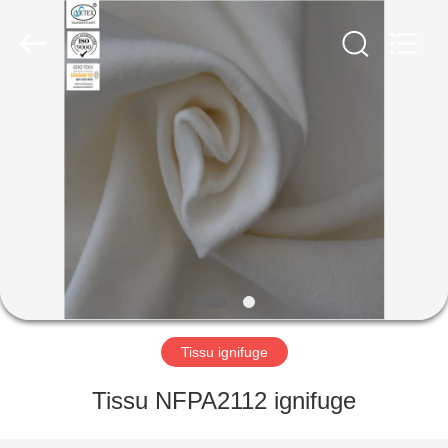
2025
Xinxiang
Weis
Textiles&Garments
Co.Ltd.
All
Rights
Reserved.
MAISON
PRODUITS
AU
SUJET
DE
NOUS
Tissu ignifuge
VISITE
Tissu NFPA2112 ignifuge
D'USINE