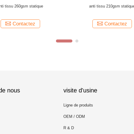
ignifuges du tissu 240gsm du bleu
CVC anti tissu statique conduct
marine CVC
l'habillement d'ESD
Contactez
Contactez
 de nous
visite d'usine
Ligne de produits
OEM / ODM
R & D