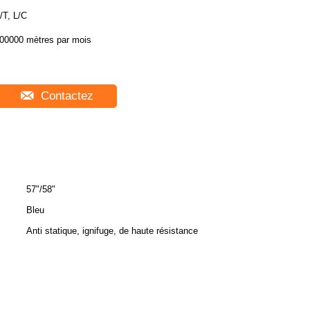
/T, L/C
00000 mètres par mois
Contactez
57"/58"
Bleu
Anti statique, ignifuge, de haute résistance