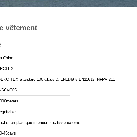
le vêtement
e
a Chine
FRCTEX
EKO-TEX Standard 100 Class 2, EN1149-5,EN11612, NFPA 2112
WSCVC05
000meters
egotiable
achet en plastique intérieur, sac tissé externe
0-45days