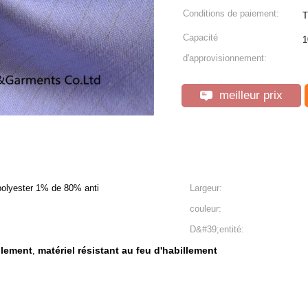
Conditions de paiement:
T
Capacité
1
d'approvisionnement:
meilleur prix
polyester 1% de 80% anti
Largeur:
couleur:
D&#39;entité:
llement
matériel résistant au feu d'habillement
,