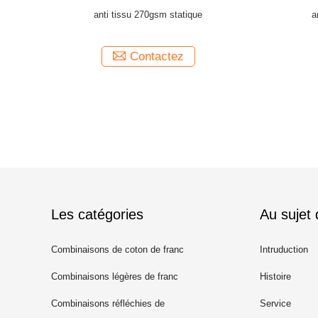
e tissu du
CVC tissu statique du franc 20s*16s de
Matériaux 
i
polyester de coton anti
Contactez
Les catégories
Au sujet
Combinaisons de coton de franc
Intruduction
Combinaisons légères de franc
Histoire
Combinaisons réfléchies de
Service