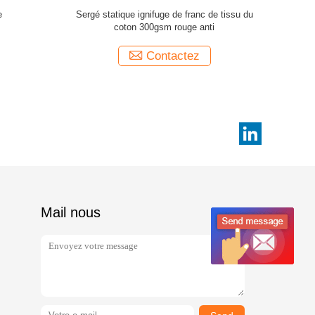
eur pour
Anti tissu statique de satin de coton du franc
an
350gsm de mi poids rouge
Contactez
Mail nous