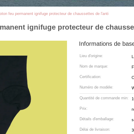
oton feu permanent ignifuge protecteur de chaussettes de l'anti
manent ignifuge protecteur de chausset
Informations de bas
Lieu d'origine:
L
Nom de marque:
Certification:
O
Numéro de modèle:
Quantité de commande min:
1
Prix:
n
Détails d'emballage:
s
Délai de livraison:
3