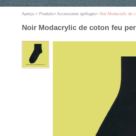
Aperçu
>
Produits
>
Accessoires ignifuges
>
Noir Modacrylic de c
Noir Modacrylic de coton feu per