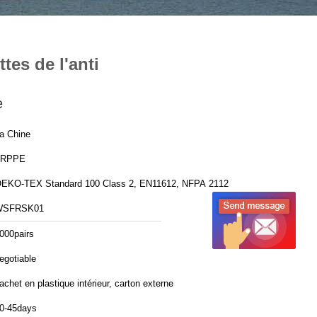
tes de l'anti
e
a Chine
FRPPE
EKO-TEX Standard 100 Class 2, EN11612, NFPA 2112
WSFRSK01
000pairs
egotiable
achet en plastique intérieur, carton externe
0-45days