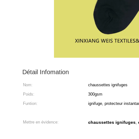
Détail Infomation
Nom:
chaussettes ignifuges
Poids:
300gsm
Funtion:
ignifuge, protecteur instanta
Mettre en évidence:
chaussettes ignifuges
,