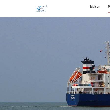
Maison
P