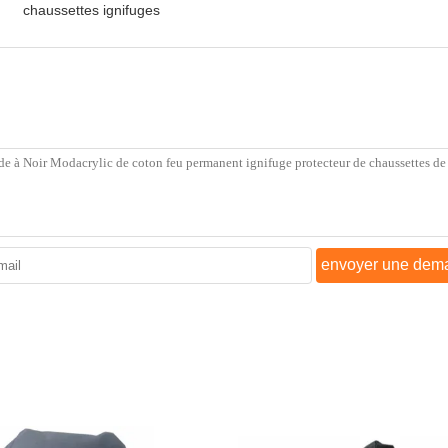
chaussettes ignifuges
envoyer une dem