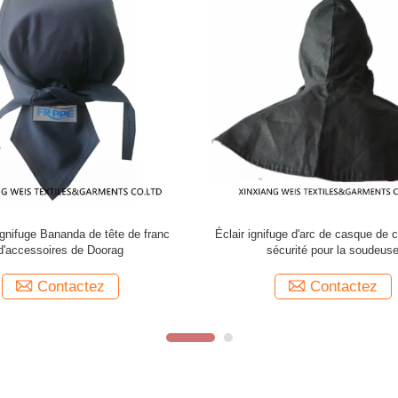
Casquette de baseball 100% du coton 320gsm
Chapeau de sécuri
franc pour la norme de port quotidienne de
soudure de cou 
NFPA 2112
C
Contactez