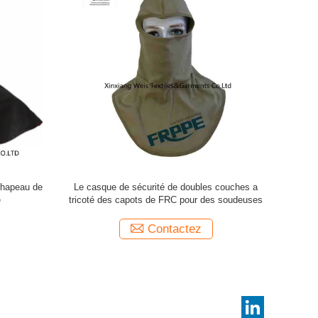
té principal protecteur de
Sécurité ignifuge protectrice Bananda de t
ignifuge de capot de 100
de franc d'accessoires de Doorag de coto
ottonfire
Contactez
Contactez