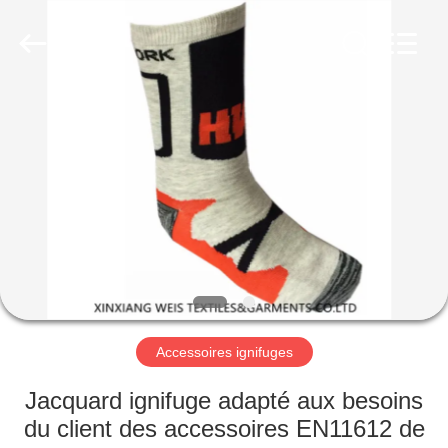
2025
Xinxiang
Weis
Textiles&Garments
Co.Ltd.
All
Rights
Reserved.
MAISON
PRODUITS
AU
SUJET
DE
NOUS
Accessoires ignifuges
VISITE
Jacquard ignifuge adapté aux besoins
D'USINE
du client des accessoires EN11612 de