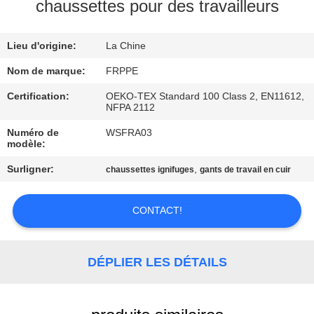
chaussettes pour des travailleurs
CONTRÔLE
Lieu d'origine:
La Chine
DE
QUALITÉ
Nom de marque:
FRPPE
Certification:
OEKO-TEX Standard 100 Class 2, EN11612,
NFPA 2112
CONTACTEZ-
Numéro de
WSFRA03
NOUS
modèle:
Surligner:
,
chaussettes ignifuges
gants de travail en cuir
DEMANDEZ
UNE
CONTACT!
CITATION
DÉPLIER LES DÉTAILS
PLAN
DU