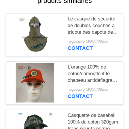
produits similaires
SITE
Le casque de sécurité
PRIVACY
de doubles couches a
POLICY
tricoté des capots de
FRC pour des
negotiable MOQ:700pcs
soudeuses
CONTACT
L'orange 100% de
coton/camouflent le
chapeau antidéflagrant
protecteur de sécurité
negotiable MOQ:700pcs
CONTACT
Casquette de baseball
100% du coton 320gsm
franc pour la norme de