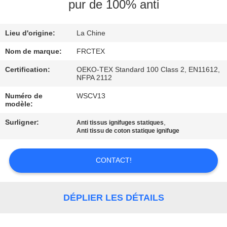
pur de 100% anti
CONTRÔLE
Lieu d'origine:
La Chine
DE
QUALITÉ
Nom de marque:
FRCTEX
Certification:
OEKO-TEX Standard 100 Class 2, EN11612,
NFPA 2112
CONTACTEZ-
Numéro de
WSCV13
NOUS
modèle:
Surligner:
,
Anti tissus ignifuges statiques
DEMANDEZ
Anti tissu de coton statique ignifuge
UNE
CONTACT!
CITATION
PLAN
DÉPLIER LES DÉTAILS
DU