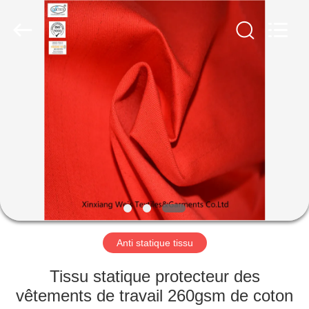
2025
Xinxiang
Weis
Textiles&Garments
Co.Ltd.
All
Rights
Reserved.
MAISON
PRODUITS
AU
SUJET
DE
NOUS
Anti statique tissu
VISITE
Tissu statique protecteur des
D'USINE
vêtements de travail 260gsm de coton