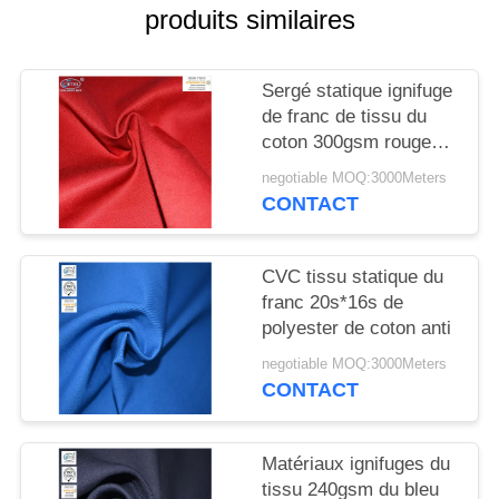
SITE
produits similaires
PRIVACY
Sergé statique ignifuge
POLICY
de franc de tissu du
coton 300gsm rouge
anti
negotiable MOQ:3000Meters
CONTACT
CVC tissu statique du
franc 20s*16s de
polyester de coton anti
negotiable MOQ:3000Meters
CONTACT
Matériaux ignifuges du
tissu 240gsm du bleu