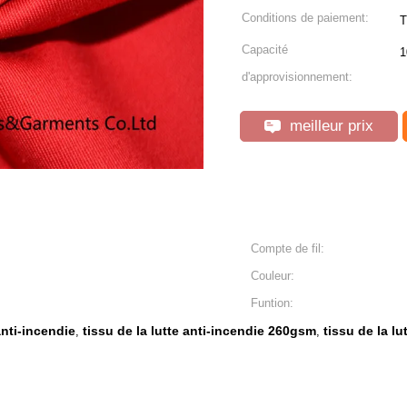
Conditions de paiement:
T
Capacité
1
d'approvisionnement:
meilleur prix
Compte de fil:
Couleur:
Funtion:
anti-incendie
tissu de la lutte anti-incendie 260gsm
tissu de la l
,
,