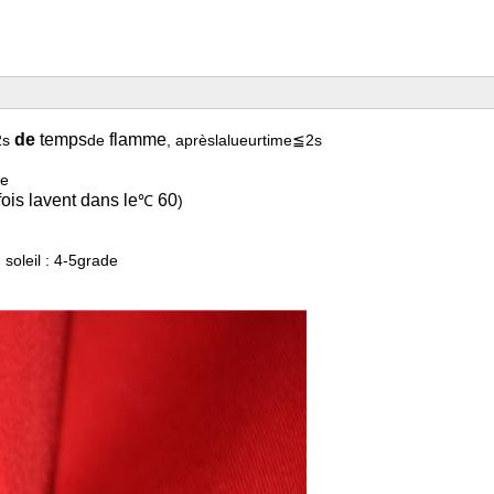
de
temps
flamme
2s
de
, aprèslalueurtime≦2s
te
ois lavent dans le
60
℃
)
 soleil : 4-5grade