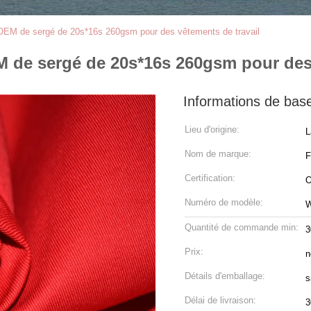
 d'OEM de sergé de 20s*16s 260gsm pour des vêtements de travail
EM de sergé de 20s*16s 260gsm pour des
Informations de bas
Lieu d'origine:
L
Nom de marque:
Certification:
O
Numéro de modèle:
Quantité de commande min:
3
Prix:
n
Détails d'emballage:
s
Délai de livraison:
3