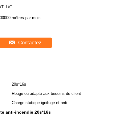
/T, L/C
00000 mètres par mois
Contactez
20s*16s
Rouge ou adapté aux besoins du client
Charge statique ignifuge et anti
utte anti-incendie 20s*16s