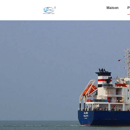
Maison
P