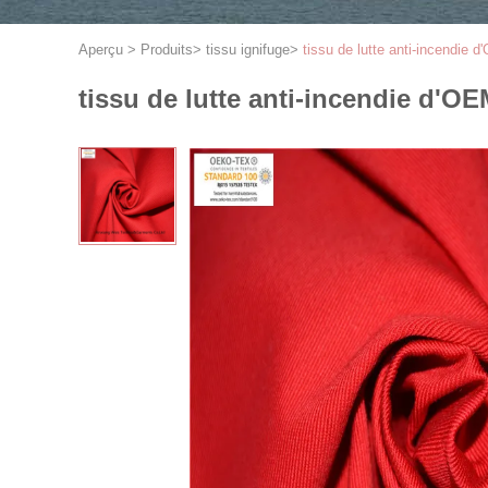
Aperçu
>
Produits
>
tissu ignifuge
>
tissu de lutte anti-incendie
tissu de lutte anti-incendie d'O