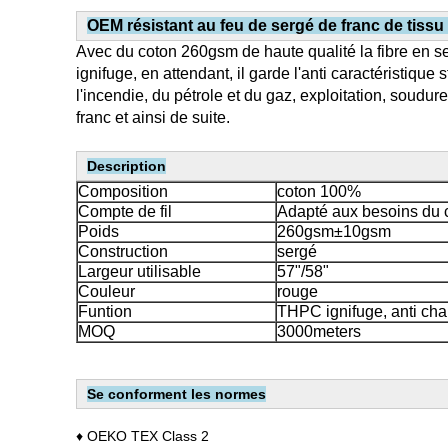
OEM résistant au feu de sergé de franc de tissu
Avec du coton 260gsm de haute qualité la fibre en serg
ignifuge, en attendant, il garde l'anti caractéristique 
l'incendie, du pétrole et du gaz, exploitation, soudur
franc et ainsi de suite.
Description
Composition
coton 100%
Compte de fil
Adapté aux besoins du c
Poids
260gsm±10gsm
Construction
sergé
Largeur utilisable
57"/58"
Couleur
rouge
Funtion
THPC ignifuge, anti cha
MOQ
3000meters
Se conforment les normes
♦ OEKO TEX Class 2