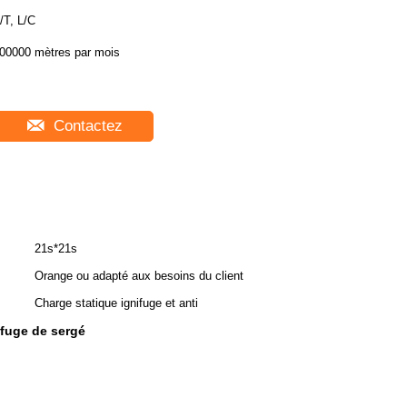
/T, L/C
00000 mètres par mois
Contactez
21s*21s
Orange ou adapté aux besoins du client
Charge statique ignifuge et anti
ifuge de sergé