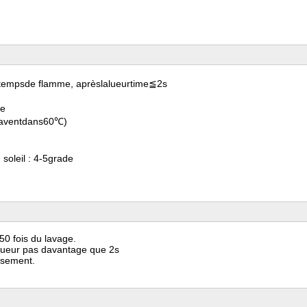
tempsde flamme, aprèslalueurtime≦2s
te
laventdans60℃)
 soleil : 4-5grade
50 fois du lavage.
 lueur pas davantage que 2s
issement.