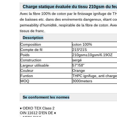
Charge statique
évaluée du tissu
210gsm
du fe
Avec la fibre 100% de coton par le finissage ignifuge de TH
de baisses etc. dans des envirements dangereux, étant co
pemeability d'humidité, respirable de la fibre de coton. Av
tissus de franc.
Description
Composition
coton 100%
Compte de fil
21S*21S
Poids
210gsm±10gsm/6.19OZ
Construction
sergé
Largeur utilisable
57"/58"
Couleur
Orange
Funtion
THPC ignifuge, anti charge
MOQ
3000meters
Se conforment les normes
♦ OEKO TEX Class 2
OIN 11612 D'EN DE ♦