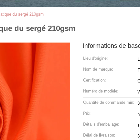
statique du sergé 210gsm
tique du sergé 210gsm
Informations de bas
Lieu d'origine:
L
Nom de marque:
Certification:
O
Numéro de modèle:
Quantité de commande min:
3
Prix:
n
Détails d'emballage:
s
Délai de livraison:
3