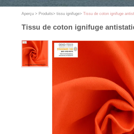
Aperçu
>
Produits
>
tissu ignifuge
>
Tissu de coton ignifuge anti
Tissu de coton ignifuge antista