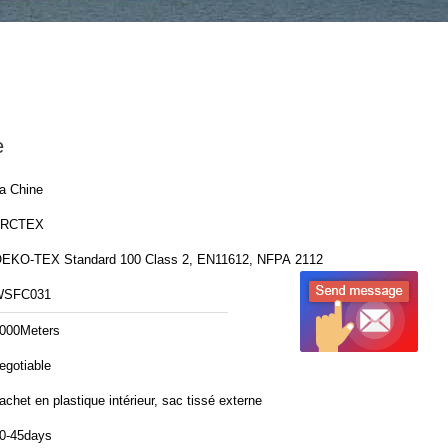
e
a Chine
FRCTEX
EKO-TEX Standard 100 Class 2, EN11612, NFPA 2112
WSFC031
000Meters
egotiable
achet en plastique intérieur, sac tissé externe
0-45days