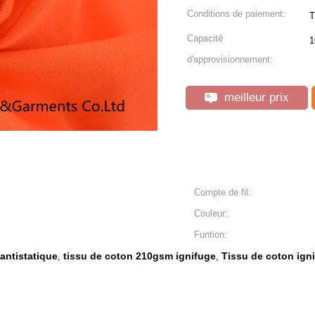
Conditions de paiement:
T
Capacité
1
d'approvisionnement:
meilleur prix
Compte de fil:
Couleur:
Funtion:
antistatique
tissu de coton 210gsm ignifuge
Tissu de coton ign
,
,