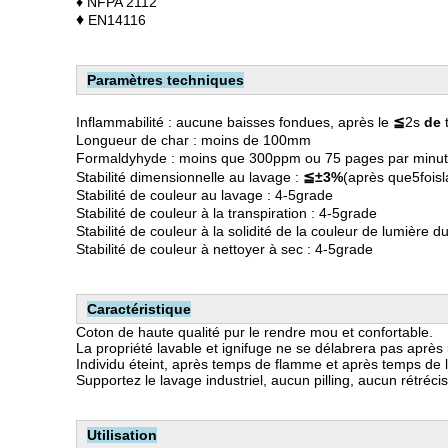
♦ NFPA 2112
♦
EN14116
Paramètres techniques
Inflammabilité : aucune baisses fondues, après le
≦
2s
de
Longueur de char : moins de 100mm
Formaldyhyde : moins que 300ppm ou 75 pages par minu
Stabilité dimensionnelle au lavage :
≦±3%
(après que5fois
Stabilité de couleur au lavage : 4-5grade
Stabilité de couleur à la transpiration : 4-5grade
Stabilité de couleur à la solidité de la couleur de lumière du
Stabilité de couleur à nettoyer à sec : 4-5grade
Caractéristique
Coton de haute qualité pur le rendre mou et confortable.
La propriété lavable et ignifuge ne se délabrera pas après 
Individu éteint, après temps de flamme et après temps de
Supportez le lavage industriel, aucun pilling, aucun rétréc
Utilisation