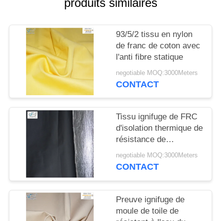
produits similaires
SITE
PRIVACY
93/5/2 tissu en nylon
de franc de coton avec
POLICY
l'anti fibre statique
negotiable MOQ:3000Meters
CONTACT
Tissu ignifuge de FRC
d'isolation thermique de
résistance de
rayonnement thermique
negotiable MOQ:3000Meters
avec le papier
CONTACT
d'aluminium
Preuve ignifuge de
moule de toile de