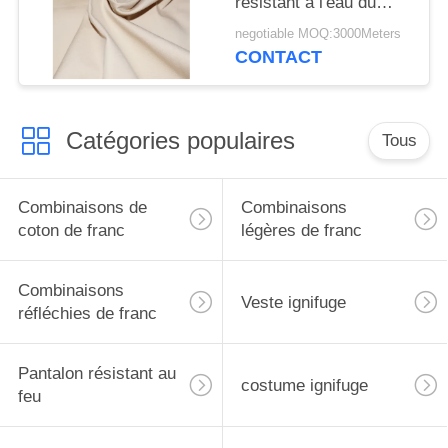
résistant à l'eau du
tissu CVC 310gsm
negotiable MOQ:3000Meters
pour la tente
CONTACT
Catégories populaires
Tous
Combinaisons de
Combinaisons
coton de franc
légères de franc
Combinaisons
Veste ignifuge
réfléchies de franc
Pantalon résistant au
costume ignifuge
feu