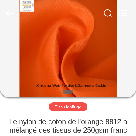
2025
Xinxiang
Weis
Textiles&Garments
Co.Ltd.
All
Rights
Reserved.
MAISON
PRODUITS
AU
SUJET
DE
NOUS
Tissu ignifuge
VISITE
Le nylon de coton de l'orange 8812 a
D'USINE
mélangé des tissus de 250gsm franc