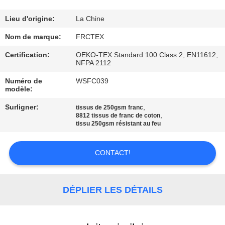
CONTRÔLE
Lieu d'origine:
La Chine
DE
Nom de marque:
FRCTEX
QUALITÉ
Certification:
OEKO-TEX Standard 100 Class 2, EN11612,
NFPA 2112
Numéro de
WSFC039
CONTACTEZ-
modèle:
NOUS
Surligner:
,
tissus de 250gsm franc
,
8812 tissus de franc de coton
tissu 250gsm résistant au feu
DEMANDEZ
UNE
CONTACT!
CITATION
DÉPLIER LES DÉTAILS
PLAN
DU