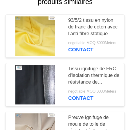
produits similaires
SITE
PRIVACY
93/5/2 tissu en nylon
de franc de coton avec
POLICY
l'anti fibre statique
negotiable MOQ:3000Meters
CONTACT
Tissu ignifuge de FRC
d'isolation thermique de
résistance de
rayonnement thermique
negotiable MOQ:3000Meters
avec le papier
CONTACT
d'aluminium
Preuve ignifuge de
moule de toile de