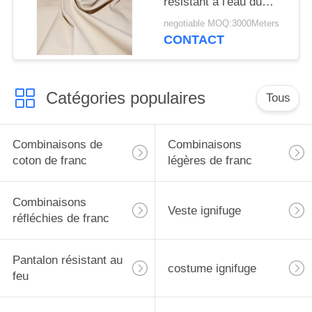
résistant à l'eau du
tissu CVC 310gsm
negotiable MOQ:3000Meters
pour la tente
CONTACT
Catégories populaires
Tous
Combinaisons de
Combinaisons
coton de franc
légères de franc
Combinaisons
Veste ignifuge
réfléchies de franc
Pantalon résistant au
costume ignifuge
feu