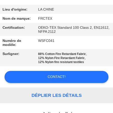
CONTRÔLE
Lieu d'origine:
LA CHINE
DE
Nom de marque:
FRCTEX
QUALITÉ
Certification:
OEKO-TEX Standard 100 Class 2, EN11612,
NFPA 2112
Numéro de
WSFC041
CONTACTEZ-
modèle:
NOUS
Surligner:
,
88% Cotton Fire Retardant Fabric
,
12% Nylon Fire Retardant Fabric
12% Nylon fire resistant textiles
DEMANDEZ
UNE
CONTACT!
CITATION
DÉPLIER LES DÉTAILS
PLAN
DU