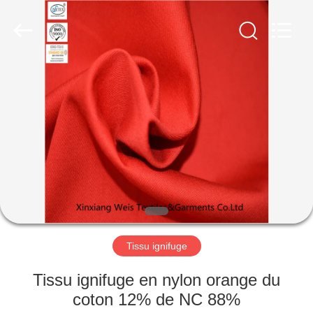
2025
Xinxiang
Weis
Textiles&Garments
Co.Ltd.
All
Rights
Reserved.
MAISON
PRODUITS
AU
SUJET
DE
NOUS
Tissu ignifuge
VISITE
Tissu ignifuge en nylon orange du
D'USINE
coton 12% de NC 88%